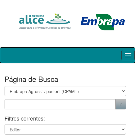
Skip
navigation
Página de Busca
Filtros correntes: