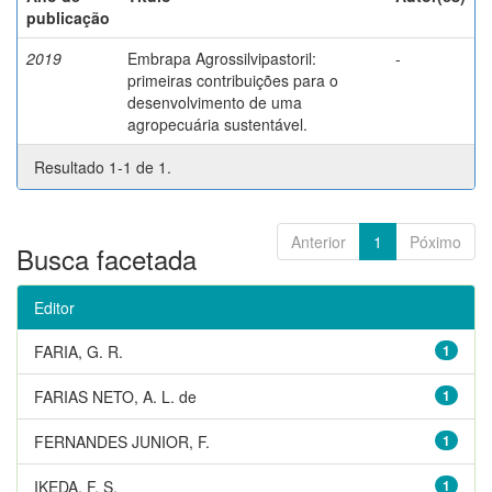
publicação
2019
Embrapa Agrossilvipastoril:
-
primeiras contribuições para o
desenvolvimento de uma
agropecuária sustentável.
Resultado 1-1 de 1.
Anterior
1
Póximo
Busca facetada
Editor
FARIA, G. R.
1
FARIAS NETO, A. L. de
1
FERNANDES JUNIOR, F.
1
IKEDA, F. S.
1