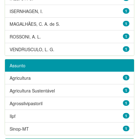
ISERNHAGEN, I.
1
MAGALHÃES, C. A. de S.
1
ROSSONI, A. L.
1
VENDRUSCULO, L. G.
1
Assunto
Agricultura
1
Agricultura Sustentável
1
Agrossilvipastoril
1
Ilpf
1
Sinop-MT
1