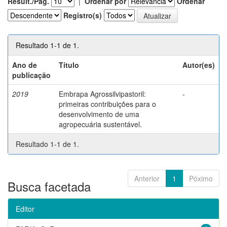
Result./Pág.
|
Ordenar por
Ordenar
Registro(s)
Resultado 1-1 de 1.
Ano de
Título
Autor(es)
publicação
2019
Embrapa Agrossilvipastoril:
-
primeiras contribuições para o
desenvolvimento de uma
agropecuária sustentável.
Resultado 1-1 de 1.
Anterior
1
Póximo
Busca facetada
Editor