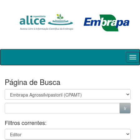
Skip
navigation
Página de Busca
Filtros correntes: