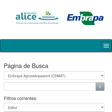
Skip
navigation
Página de Busca
Filtros correntes: