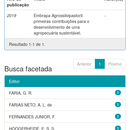
publicação
2019
Embrapa Agrossilvipastoril:
-
primeiras contribuições para o
desenvolvimento de uma
agropecuária sustentável.
Resultado 1-1 de 1.
Anterior
1
Póximo
Busca facetada
Editor
FARIA, G. R.
1
FARIAS NETO, A. L. de
1
FERNANDES JUNIOR, F.
1
HOOGERHEIDE, E. S. S.
1