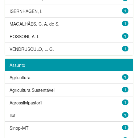
ISERNHAGEN, I.
1
MAGALHÃES, C. A. de S.
1
ROSSONI, A. L.
1
VENDRUSCULO, L. G.
1
Assunto
Agricultura
1
Agricultura Sustentável
1
Agrossilvipastoril
1
Ilpf
1
Sinop-MT
1