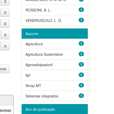
ROSSONI, A. L.
1
VENDRUSCULO, L. G.
1
Assunto
Agricultura
1
Agricultura Sustentável
1
Agrossilvipastoril
1
Ilpf
1
Sinop-MT
1
Sistemas integrados
1
Ano de publicação
tor(es)