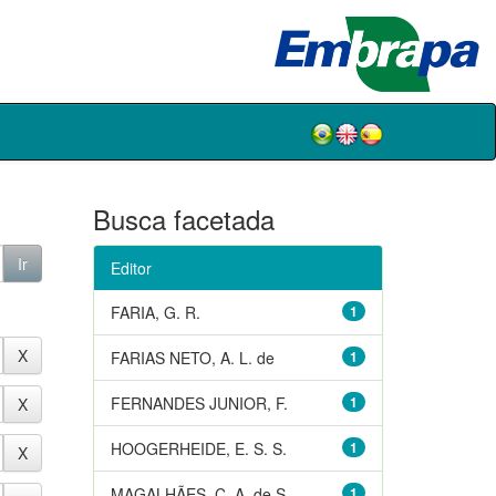
Busca facetada
Editor
FARIA, G. R.
1
FARIAS NETO, A. L. de
1
FERNANDES JUNIOR, F.
1
HOOGERHEIDE, E. S. S.
1
MAGALHÃES, C. A. de S.
1