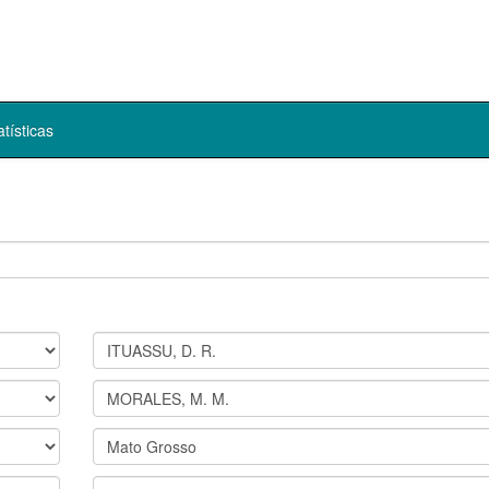
atísticas