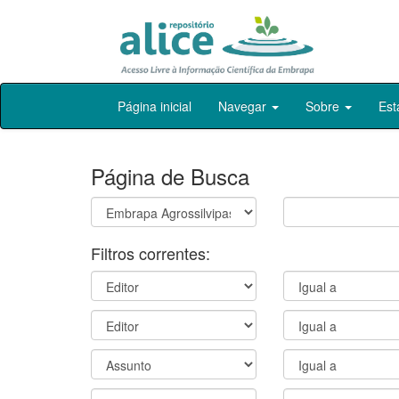
Skip
Página inicial
Navegar
Sobre
Est
navigation
Página de Busca
Filtros correntes: