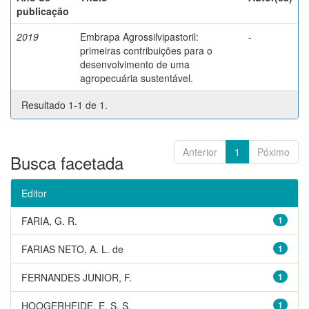
publicação
2019
Embrapa Agrossilvipastoril:
-
primeiras contribuições para o
desenvolvimento de uma
agropecuária sustentável.
Resultado 1-1 de 1.
Anterior
1
Póximo
Busca facetada
Editor
FARIA, G. R.
1
FARIAS NETO, A. L. de
1
FERNANDES JUNIOR, F.
1
HOOGERHEIDE, E. S. S.
1