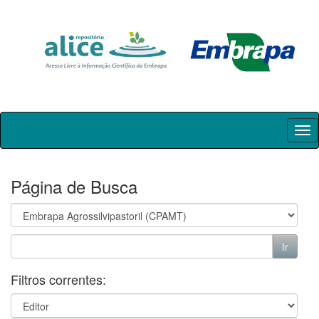
Skip
navigation
Página de Busca
Filtros correntes: