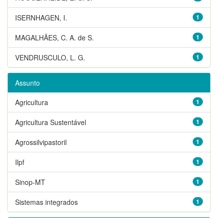
ISERNHAGEN, I.
1
MAGALHÃES, C. A. de S.
1
VENDRUSCULO, L. G.
1
Assunto
Agricultura
1
Agricultura Sustentável
1
Agrossilvipastoril
1
Ilpf
1
Sinop-MT
1
Sistemas integrados
1