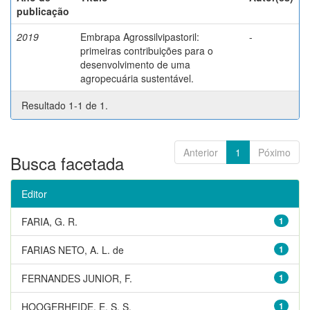
publicação
2019
Embrapa Agrossilvipastoril:
-
primeiras contribuições para o
desenvolvimento de uma
agropecuária sustentável.
Resultado 1-1 de 1.
Anterior
1
Póximo
Busca facetada
Editor
FARIA, G. R.
1
FARIAS NETO, A. L. de
1
FERNANDES JUNIOR, F.
1
HOOGERHEIDE, E. S. S.
1