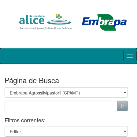
Skip
navigation
Página de Busca
Filtros correntes: