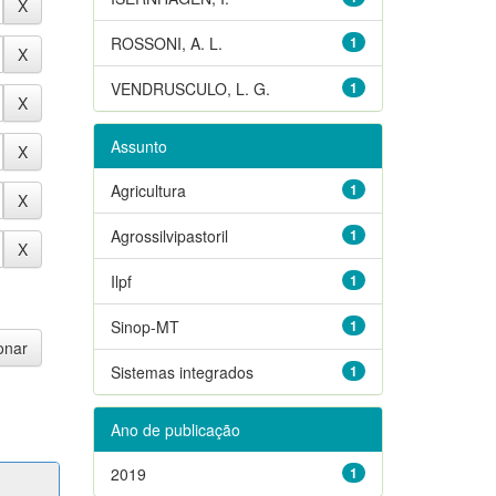
ROSSONI, A. L.
1
VENDRUSCULO, L. G.
1
Assunto
Agricultura
1
Agrossilvipastoril
1
Ilpf
1
Sinop-MT
1
Sistemas integrados
1
Ano de publicação
2019
1