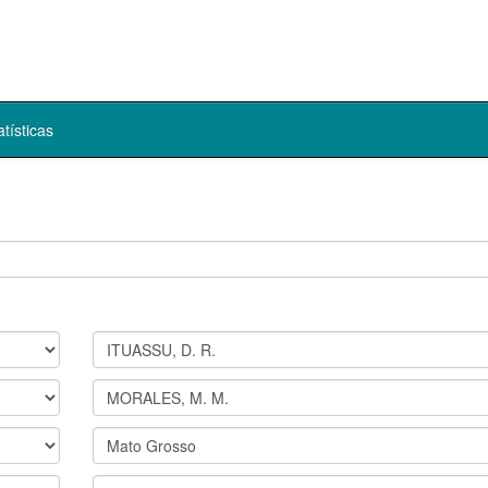
atísticas