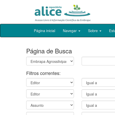
Skip
Página inicial
Navegar
Sobre
Est
navigation
Página de Busca
Filtros correntes: