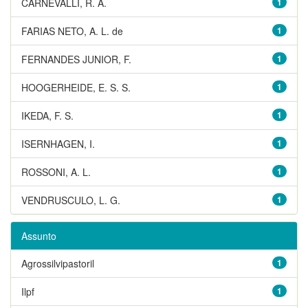
CARNEVALLI, R. A.
1
FARIAS NETO, A. L. de
1
FERNANDES JUNIOR, F.
1
HOOGERHEIDE, E. S. S.
1
IKEDA, F. S.
1
ISERNHAGEN, I.
1
ROSSONI, A. L.
1
VENDRUSCULO, L. G.
1
Assunto
Agrossilvipastoril
1
Ilpf
1