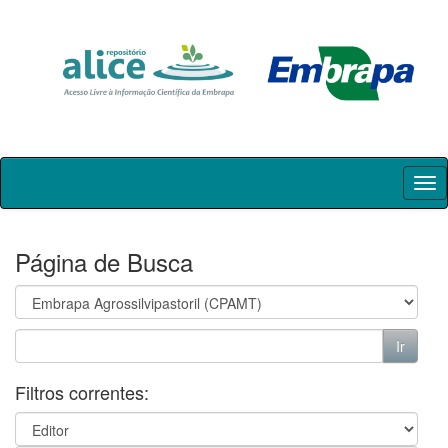
Skip
navigation
Página de Busca
Filtros correntes: