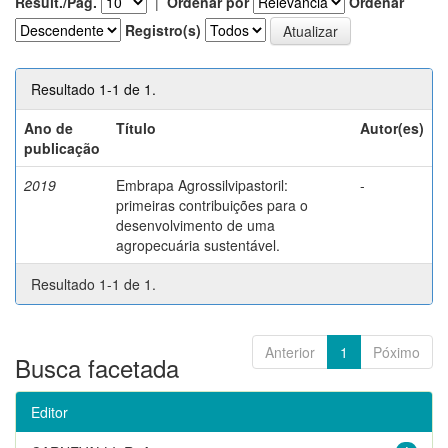
Result./Pág.
|
Ordenar por
Ordenar
Registro(s)
Resultado 1-1 de 1.
Ano de
Título
Autor(es)
publicação
2019
Embrapa Agrossilvipastoril:
-
primeiras contribuições para o
desenvolvimento de uma
agropecuária sustentável.
Resultado 1-1 de 1.
Anterior
1
Póximo
Busca facetada
Editor