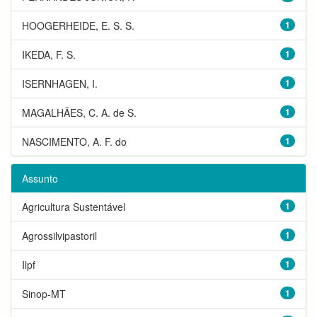
HOOGERHEIDE, E. S. S.
1
IKEDA, F. S.
1
ISERNHAGEN, I.
1
MAGALHÃES, C. A. de S.
1
NASCIMENTO, A. F. do
1
Assunto
Agricultura Sustentável
1
Agrossilvipastoril
1
Ilpf
1
Sinop-MT
1