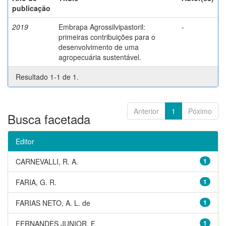
publicação
2019
Embrapa Agrossilvipastoril:
-
primeiras contribuições para o
desenvolvimento de uma
agropecuária sustentável.
Resultado 1-1 de 1.
Anterior
1
Póximo
Busca facetada
Editor
CARNEVALLI, R. A.
1
FARIA, G. R.
1
FARIAS NETO, A. L. de
1
FERNANDES JUNIOR, F.
1