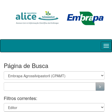
Skip
navigation
Página de Busca
Filtros correntes: