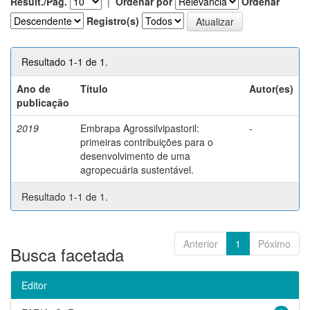
Result./Pág.
|
Ordenar por
Ordenar
Registro(s)
Resultado 1-1 de 1.
Ano de
Título
Autor(es)
publicação
2019
Embrapa Agrossilvipastoril:
-
primeiras contribuições para o
desenvolvimento de uma
agropecuária sustentável.
Resultado 1-1 de 1.
Anterior
1
Póximo
Busca facetada
Editor