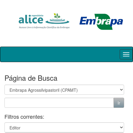
Skip
navigation
Página de Busca
Filtros correntes: