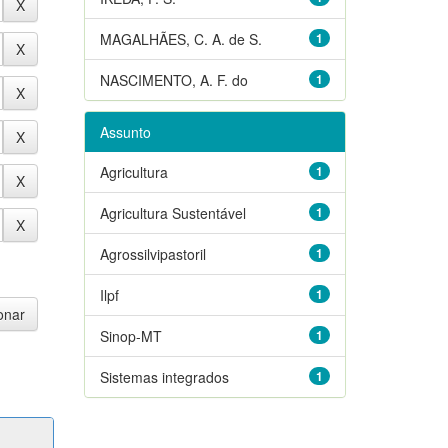
MAGALHÃES, C. A. de S.
1
NASCIMENTO, A. F. do
1
Assunto
Agricultura
1
Agricultura Sustentável
1
Agrossilvipastoril
1
Ilpf
1
Sinop-MT
1
Sistemas integrados
1