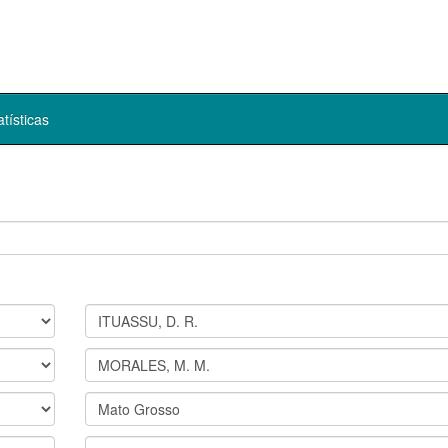
atísticas