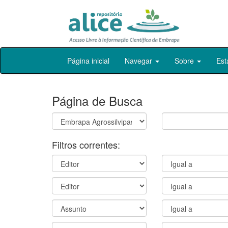
Skip
Página inicial
Navegar
Sobre
Est
navigation
Página de Busca
Filtros correntes: