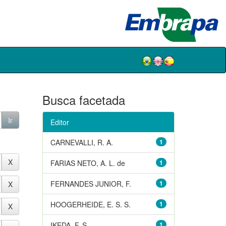
Busca facetada
Editor
CARNEVALLI, R. A.
1
FARIAS NETO, A. L. de
1
FERNANDES JUNIOR, F.
1
HOOGERHEIDE, E. S. S.
1
IKEDA, F. S.
1