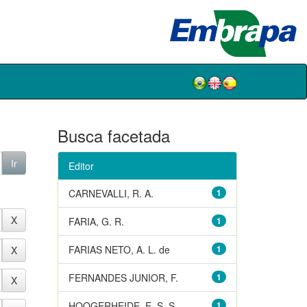
Busca facetada
Editor
CARNEVALLI, R. A.
1
FARIA, G. R.
1
FARIAS NETO, A. L. de
1
FERNANDES JUNIOR, F.
1
HOOGERHEIDE, E. S. S.
1