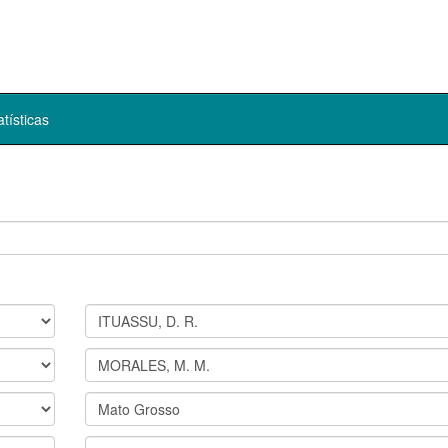
atísticas