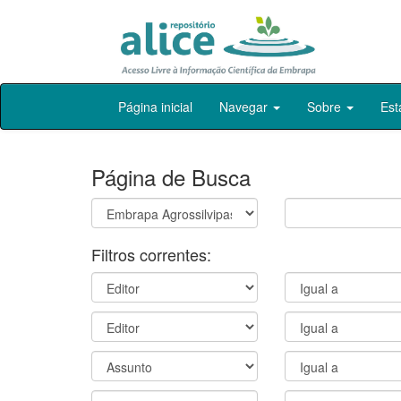
Skip
Página inicial
Navegar
Sobre
Est
navigation
Página de Busca
Filtros correntes: