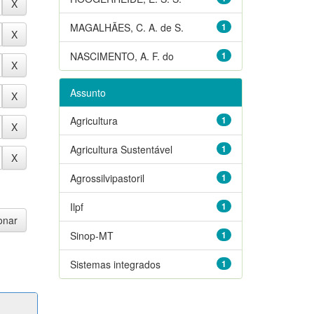
MAGALHÃES, C. A. de S.
1
NASCIMENTO, A. F. do
1
Assunto
Agricultura
1
Agricultura Sustentável
1
Agrossilvipastoril
1
Ilpf
1
Sinop-MT
1
Sistemas integrados
1