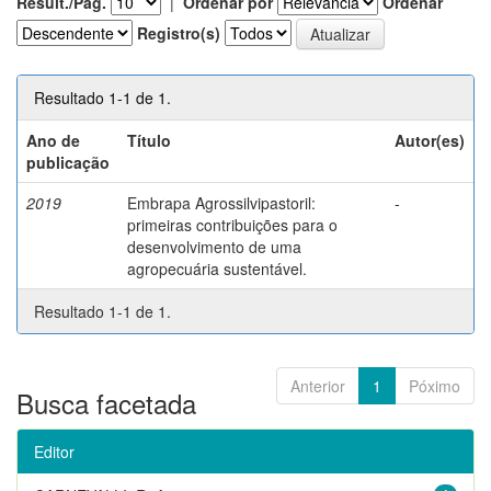
Result./Pág.
|
Ordenar por
Ordenar
Registro(s)
Resultado 1-1 de 1.
Ano de
Título
Autor(es)
publicação
2019
Embrapa Agrossilvipastoril:
-
primeiras contribuições para o
desenvolvimento de uma
agropecuária sustentável.
Resultado 1-1 de 1.
Anterior
1
Póximo
Busca facetada
Editor