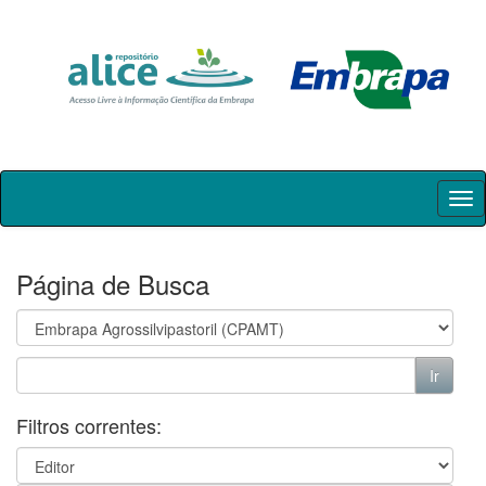
Skip
navigation
Página de Busca
Filtros correntes: