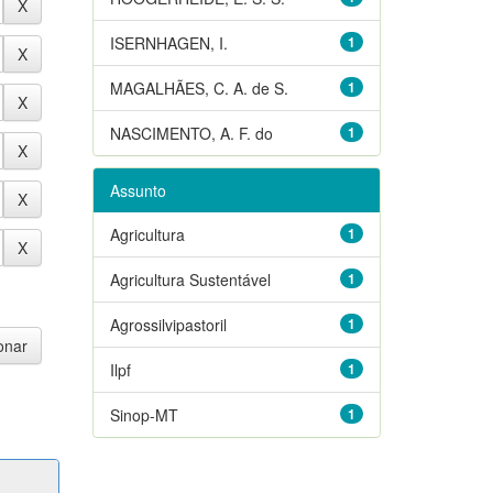
ISERNHAGEN, I.
1
MAGALHÃES, C. A. de S.
1
NASCIMENTO, A. F. do
1
Assunto
Agricultura
1
Agricultura Sustentável
1
Agrossilvipastoril
1
Ilpf
1
Sinop-MT
1