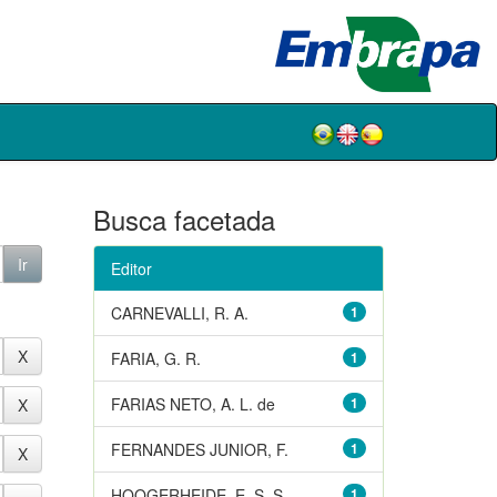
Busca facetada
Editor
CARNEVALLI, R. A.
1
FARIA, G. R.
1
FARIAS NETO, A. L. de
1
FERNANDES JUNIOR, F.
1
HOOGERHEIDE, E. S. S.
1