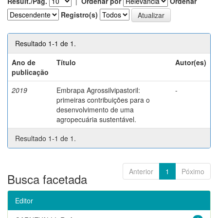
Result./Pág.
|
Ordenar por
Ordenar
Registro(s)
Resultado 1-1 de 1.
Ano de
Título
Autor(es)
publicação
2019
Embrapa Agrossilvipastoril:
-
primeiras contribuições para o
desenvolvimento de uma
agropecuária sustentável.
Resultado 1-1 de 1.
Anterior
1
Póximo
Busca facetada
Editor