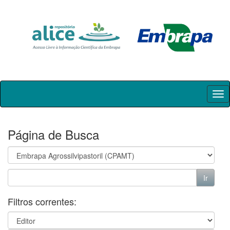
Skip
navigation
Página de Busca
Filtros correntes: