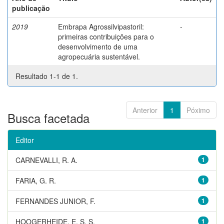
publicação
2019
Embrapa Agrossilvipastoril:
-
primeiras contribuições para o
desenvolvimento de uma
agropecuária sustentável.
Resultado 1-1 de 1.
Anterior
1
Póximo
Busca facetada
Editor
CARNEVALLI, R. A.
1
FARIA, G. R.
1
FERNANDES JUNIOR, F.
1
HOOGERHEIDE, E. S. S.
1