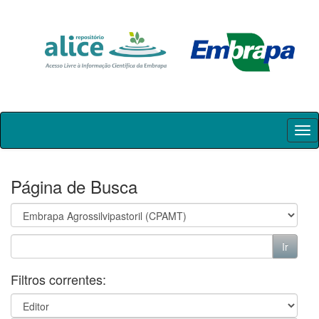
Skip
navigation
Página de Busca
Filtros correntes: