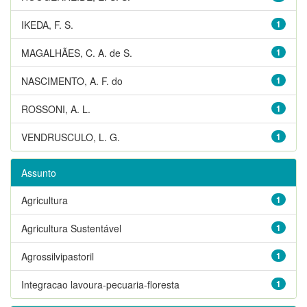
IKEDA, F. S.
1
MAGALHÃES, C. A. de S.
1
NASCIMENTO, A. F. do
1
ROSSONI, A. L.
1
VENDRUSCULO, L. G.
1
Assunto
Agricultura
1
Agricultura Sustentável
1
Agrossilvipastoril
1
Integracao lavoura-pecuaria-floresta
1