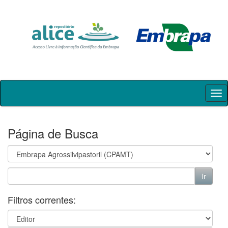
Skip
navigation
Página de Busca
Filtros correntes: