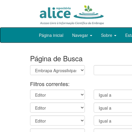
Skip
Página inicial
Navegar
Sobre
Est
navigation
Página de Busca
Filtros correntes: