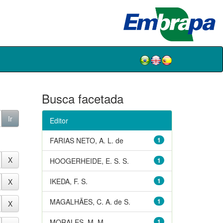
Busca facetada
Editor
FARIAS NETO, A. L. de
1
HOOGERHEIDE, E. S. S.
1
IKEDA, F. S.
1
MAGALHÃES, C. A. de S.
1
MORALES, M. M.
1