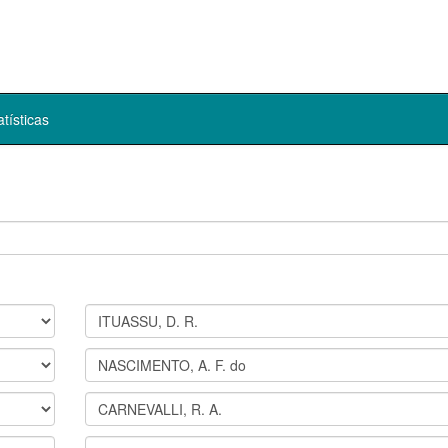
atísticas