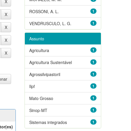
ROSSONI, A. L.
1
VENDRUSCULO, L. G.
1
Assunto
Agricultura
1
Agricultura Sustentável
1
Agrossilvipastoril
1
Ilpf
1
Mato Grosso
1
Sinop-MT
1
Sistemas integrados
1
tor(es)