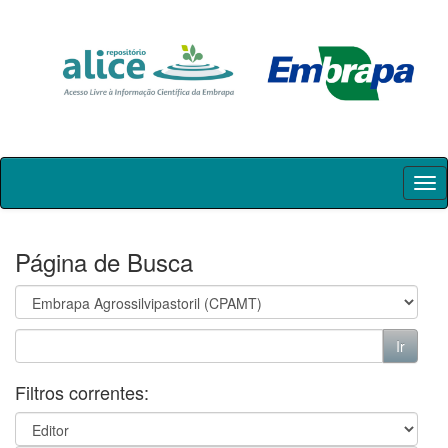
Skip
navigation
Página de Busca
Filtros correntes: