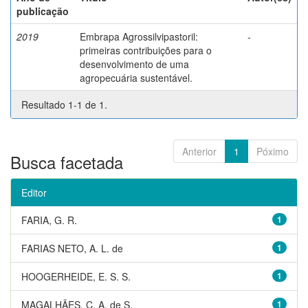
publicação
2019
Embrapa Agrossilvipastoril:
-
primeiras contribuições para o
desenvolvimento de uma
agropecuária sustentável.
Resultado 1-1 de 1.
Anterior
1
Póximo
Busca facetada
Editor
FARIA, G. R.
1
FARIAS NETO, A. L. de
1
HOOGERHEIDE, E. S. S.
1
MAGALHÃES, C. A. de S.
1