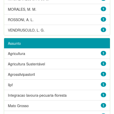
MORALES, M. M.
1
ROSSONI, A. L.
1
VENDRUSCULO, L. G.
1
Assunto
Agricultura
1
Agricultura Sustentável
1
Agrossilvipastoril
1
Ilpf
1
Integracao lavoura-pecuaria-floresta
1
Mato Grosso
1