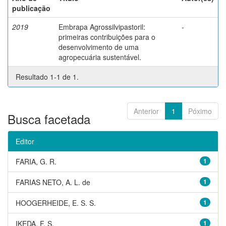
publicação
2019
Embrapa Agrossilvipastoril:
-
primeiras contribuições para o
desenvolvimento de uma
agropecuária sustentável.
Resultado 1-1 de 1.
Anterior
1
Póximo
Busca facetada
Editor
FARIA, G. R.
1
FARIAS NETO, A. L. de
1
HOOGERHEIDE, E. S. S.
1
IKEDA, F. S.
1