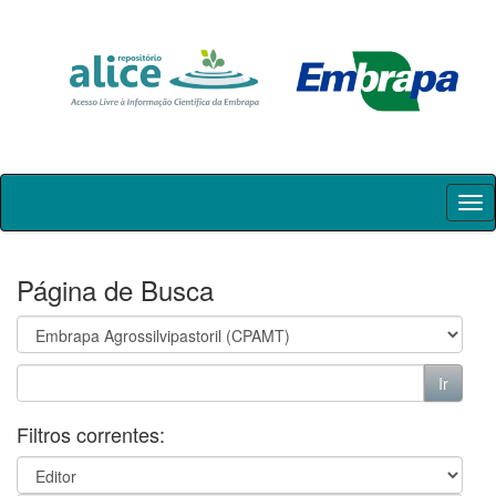
Skip
navigation
Página de Busca
Filtros correntes: