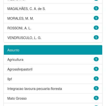
MAGALHÃES, C. A. de S.
1
MORALES, M. M.
1
ROSSONI, A. L.
1
VENDRUSCULO, L. G.
1
Assunto
Agricultura
1
Agrossilvipastoril
1
Ilpf
1
Integracao lavoura-pecuaria-floresta
1
Mato Grosso
1