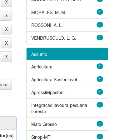
MORALES, M. M.
1
ROSSONI, A. L.
1
VENDRUSCULO, L. G.
1
Assunto
Agricultura
1
Agricultura Sustentável
1
Agrossilvipastoril
1
Integracao lavoura-pecuaria-
1
floresta
Mato Grosso
1
tor(es)
Sinop-MT
1