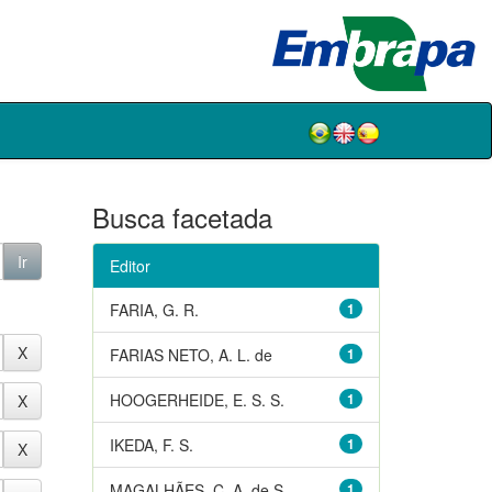
Busca facetada
Editor
FARIA, G. R.
1
FARIAS NETO, A. L. de
1
HOOGERHEIDE, E. S. S.
1
IKEDA, F. S.
1
MAGALHÃES, C. A. de S.
1