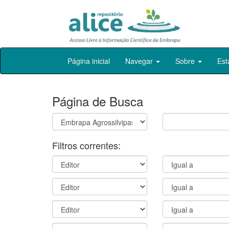
Skip
Página inicial
Navegar
Sobre
Est
navigation
Página de Busca
Filtros correntes: