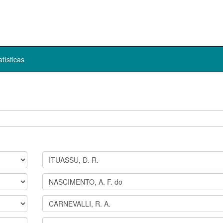
atísticas