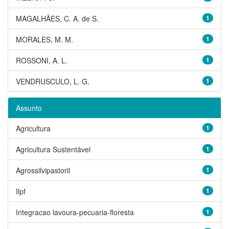
MAGALHÃES, C. A. de S.
1
MORALES, M. M.
1
ROSSONI, A. L.
1
VENDRUSCULO, L. G.
1
Assunto
Agricultura
1
Agricultura Sustentável
1
Agrossilvipastoril
1
Ilpf
1
Integracao lavoura-pecuaria-floresta
1