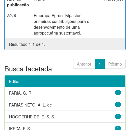
publicação
2019
Embrapa Agrossilvipastoril:
-
primeiras contribuições para o
desenvolvimento de uma
agropecuária sustentável.
Resultado 1-1 de 1.
Anterior
1
Póximo
Busca facetada
Editor
FARIA, G. R.
1
FARIAS NETO, A. L. de
1
HOOGERHEIDE, E. S. S.
1
IKEDA, F. S.
1