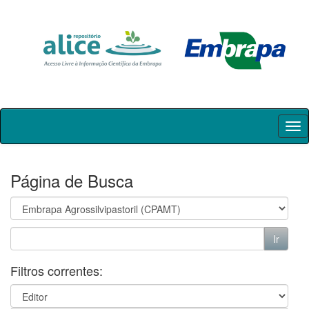
Skip
navigation
Página de Busca
Filtros correntes: