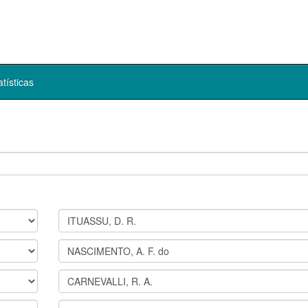
atísticas