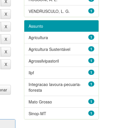
VENDRUSCULO, L. G.
1
Assunto
Agricultura
1
Agricultura Sustentável
1
Agrossilvipastoril
1
Ilpf
1
Integracao lavoura-pecuaria-
1
floresta
Mato Grosso
1
Sinop-MT
1