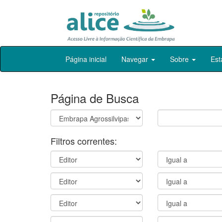
Skip
Página inicial
Navegar
Sobre
Est
navigation
Página de Busca
Filtros correntes: