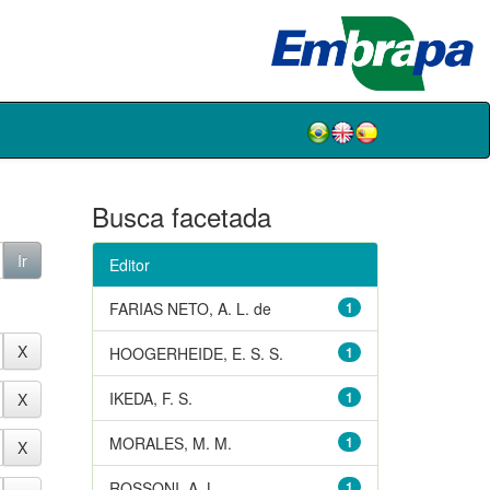
Busca facetada
Editor
FARIAS NETO, A. L. de
1
HOOGERHEIDE, E. S. S.
1
IKEDA, F. S.
1
MORALES, M. M.
1
ROSSONI, A. L.
1