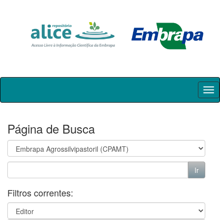
Skip
navigation
Página de Busca
Filtros correntes: