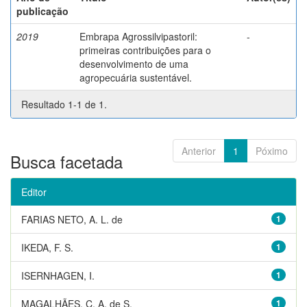
publicação
2019
Embrapa Agrossilvipastoril:
-
primeiras contribuições para o
desenvolvimento de uma
agropecuária sustentável.
Resultado 1-1 de 1.
Anterior
1
Póximo
Busca facetada
Editor
FARIAS NETO, A. L. de
1
IKEDA, F. S.
1
ISERNHAGEN, I.
1
MAGALHÃES, C. A. de S.
1