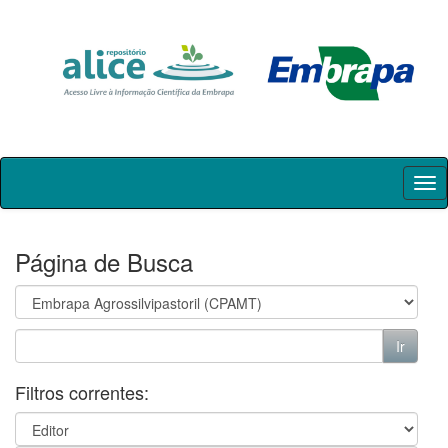
Skip
navigation
Página de Busca
Filtros correntes: