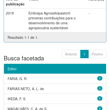
publicação
2019
Embrapa Agrossilvipastoril:
-
primeiras contribuições para o
desenvolvimento de uma
agropecuária sustentável.
Resultado 1-1 de 1.
Anterior
1
Póximo
Busca facetada
Editor
FARIA, G. R.
1
FARIAS NETO, A. L. de
1
IKEDA, F. S.
1
MAGALHÃES, C. A. de S.
1