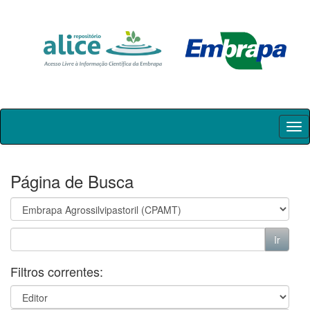
Skip
navigation
Página de Busca
Filtros correntes: