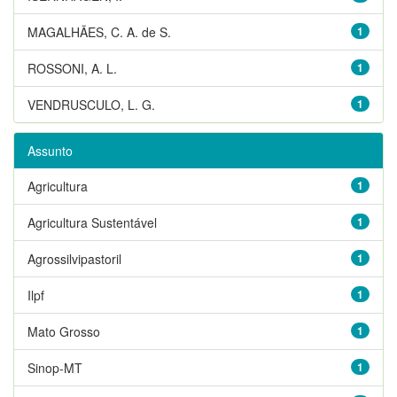
MAGALHÃES, C. A. de S.
1
ROSSONI, A. L.
1
VENDRUSCULO, L. G.
1
Assunto
Agricultura
1
Agricultura Sustentável
1
Agrossilvipastoril
1
Ilpf
1
Mato Grosso
1
Sinop-MT
1