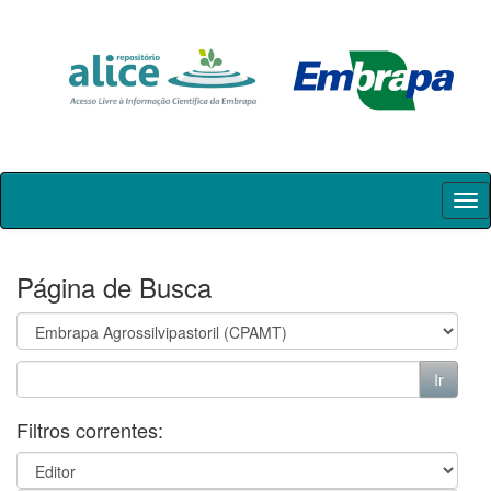
Skip
navigation
Página de Busca
Filtros correntes: