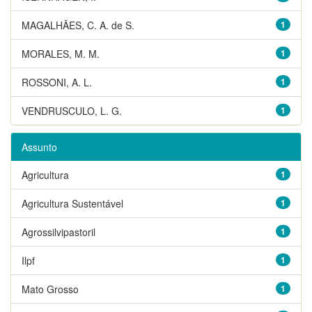
MAGALHÃES, C. A. de S.
1
MORALES, M. M.
1
ROSSONI, A. L.
1
VENDRUSCULO, L. G.
1
Assunto
Agricultura
1
Agricultura Sustentável
1
Agrossilvipastoril
1
Ilpf
1
Mato Grosso
1