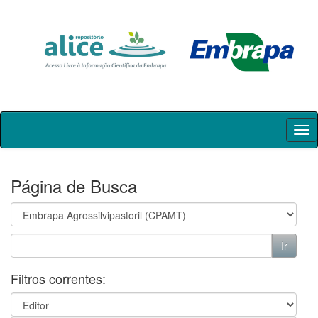
Skip
navigation
Página de Busca
Filtros correntes: