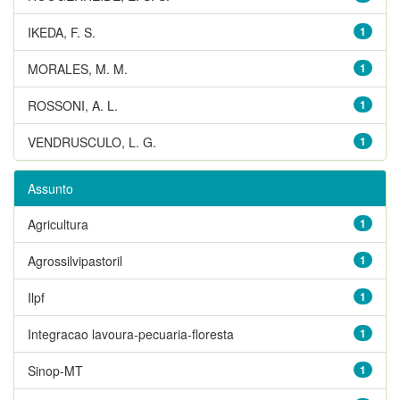
IKEDA, F. S.
1
MORALES, M. M.
1
ROSSONI, A. L.
1
VENDRUSCULO, L. G.
1
Assunto
Agricultura
1
Agrossilvipastoril
1
Ilpf
1
Integracao lavoura-pecuaria-floresta
1
Sinop-MT
1