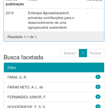
publicação
2019
Embrapa Agrossilvipastoril:
-
primeiras contribuições para o
desenvolvimento de uma
agropecuária sustentável.
Resultado 1-1 de 1.
Anterior
1
Póximo
Busca facetada
Editor
FARIA, G. R.
1
FARIAS NETO, A. L. de
1
FERNANDES JUNIOR, F.
1
HOOGERHEIDE, E. S. S.
1