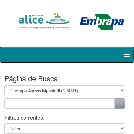
Skip
navigation
Página de Busca
Filtros correntes: