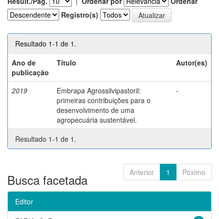
Result./Pág.
|
Ordenar por
Ordenar
Registro(s)
Resultado 1-1 de 1.
Ano de
Título
Autor(es)
publicação
2019
Embrapa Agrossilvipastoril:
-
primeiras contribuições para o
desenvolvimento de uma
agropecuária sustentável.
Resultado 1-1 de 1.
Anterior
1
Póximo
Busca facetada
Editor