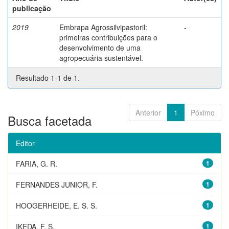
publicação
2019
Embrapa Agrossilvipastoril:
-
primeiras contribuições para o
desenvolvimento de uma
agropecuária sustentável.
Resultado 1-1 de 1.
Anterior
1
Póximo
Busca facetada
Editor
FARIA, G. R.
1
FERNANDES JUNIOR, F.
1
HOOGERHEIDE, E. S. S.
1
IKEDA, F. S.
1