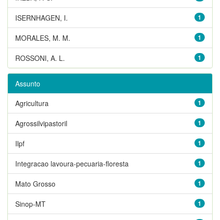
ISERNHAGEN, I.
1
MORALES, M. M.
1
ROSSONI, A. L.
1
Assunto
Agricultura
1
Agrossilvipastoril
1
Ilpf
1
Integracao lavoura-pecuaria-floresta
1
Mato Grosso
1
Sinop-MT
1