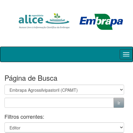
Skip
navigation
Página de Busca
Filtros correntes: