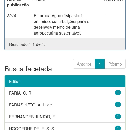
publicação
2019
Embrapa Agrossilvipastoril:
-
primeiras contribuições para o
desenvolvimento de uma
agropecuária sustentável.
Resultado 1-1 de 1.
Anterior
1
Póximo
Busca facetada
Editor
FARIA, G. R.
1
FARIAS NETO, A. L. de
1
FERNANDES JUNIOR, F.
1
HOOGERHEIDE, E. S. S.
1