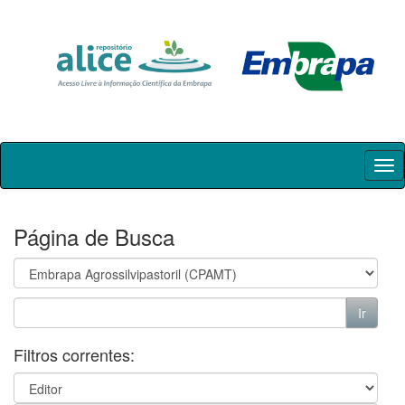
Skip
navigation
Página de Busca
Filtros correntes: