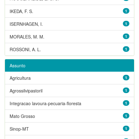
IKEDA, F. S.
1
ISERNHAGEN, I.
1
MORALES, M. M.
1
ROSSONI, A. L.
1
Assunto
Agricultura
1
Agrossilvipastoril
1
Integracao lavoura-pecuaria-floresta
1
Mato Grosso
1
Sinop-MT
1