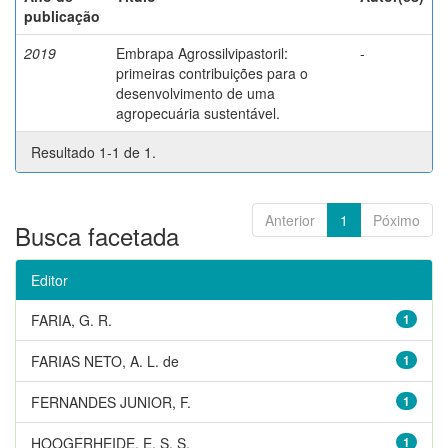
publicação
2019
Embrapa Agrossilvipastoril:
-
primeiras contribuições para o
desenvolvimento de uma
agropecuária sustentável.
Resultado 1-1 de 1.
Anterior
1
Póximo
Busca facetada
Editor
FARIA, G. R.
1
FARIAS NETO, A. L. de
1
FERNANDES JUNIOR, F.
1
HOOGERHEIDE, E. S. S.
1