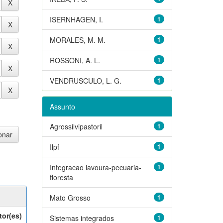
ISERNHAGEN, I.
1
MORALES, M. M.
1
ROSSONI, A. L.
1
VENDRUSCULO, L. G.
1
Assunto
Agrossilvipastoril
1
Ilpf
1
Integracao lavoura-pecuaria-
1
floresta
Mato Grosso
1
tor(es)
Sistemas integrados
1