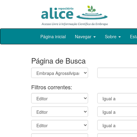
Skip
Página inicial
Navegar
Sobre
Est
navigation
Página de Busca
Filtros correntes: