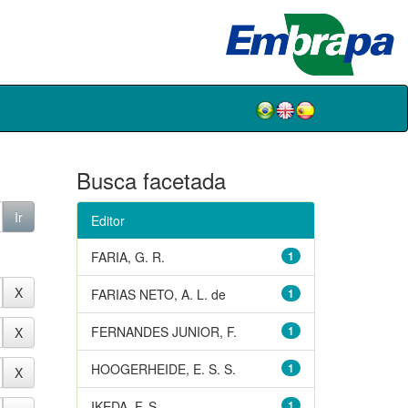
Busca facetada
Editor
FARIA, G. R.
1
FARIAS NETO, A. L. de
1
FERNANDES JUNIOR, F.
1
HOOGERHEIDE, E. S. S.
1
IKEDA, F. S.
1