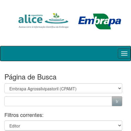
Skip
navigation
Página de Busca
Filtros correntes: