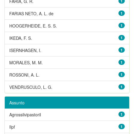
FARIA, G. R.
1
FARIAS NETO, A. L. de
1
HOOGERHEIDE, E. S. S.
1
IKEDA, F. S.
1
ISERNHAGEN, I.
1
MORALES, M. M.
1
ROSSONI, A. L.
1
VENDRUSCULO, L. G.
1
Assunto
Agrossilvipastoril
1
Ilpf
1