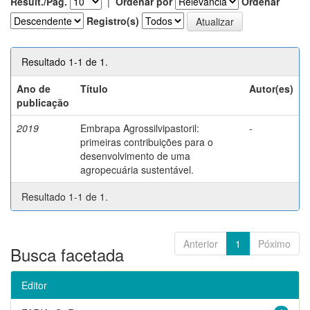
Result./Pág.
|
Ordenar por
Ordenar
Registro(s)
Resultado 1-1 de 1.
Ano de
Título
Autor(es)
publicação
2019
Embrapa Agrossilvipastoril:
-
primeiras contribuições para o
desenvolvimento de uma
agropecuária sustentável.
Resultado 1-1 de 1.
Anterior
1
Póximo
Busca facetada
Editor