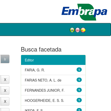
Busca facetada
Editor
FARIA, G. R.
1
FARIAS NETO, A. L. de
1
FERNANDES JUNIOR, F.
1
HOOGERHEIDE, E. S. S.
1
IKEDA, F. S.
1