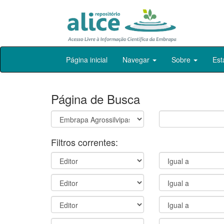
Skip
Página inicial
Navegar
Sobre
Est
navigation
Página de Busca
Filtros correntes: