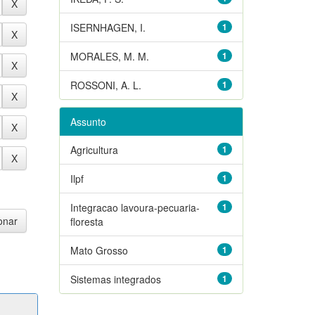
ISERNHAGEN, I.
1
MORALES, M. M.
1
ROSSONI, A. L.
1
Assunto
Agricultura
1
Ilpf
1
Integracao lavoura-pecuaria-
1
floresta
Mato Grosso
1
Sistemas integrados
1