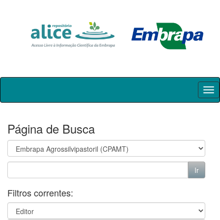
Skip
navigation
Página de Busca
Filtros correntes: