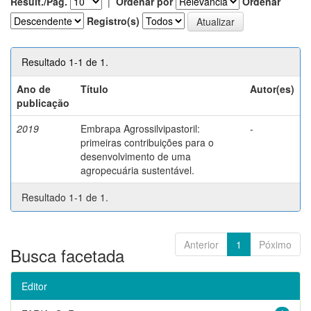
Result./Pág.
|
Ordenar por
Ordenar
Registro(s)
Resultado 1-1 de 1.
Ano de
Título
Autor(es)
publicação
2019
Embrapa Agrossilvipastoril:
-
primeiras contribuições para o
desenvolvimento de uma
agropecuária sustentável.
Resultado 1-1 de 1.
Anterior
1
Póximo
Busca facetada
Editor