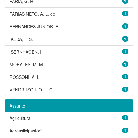
FARIA, G. R.
1
FARIAS NETO, A. L. de
1
FERNANDES JUNIOR, F.
1
IKEDA, F. S.
1
ISERNHAGEN, I.
1
MORALES, M. M.
1
ROSSONI, A. L.
1
VENDRUSCULO, L. G.
1
Assunto
Agricultura
1
Agrossilvipastoril
1