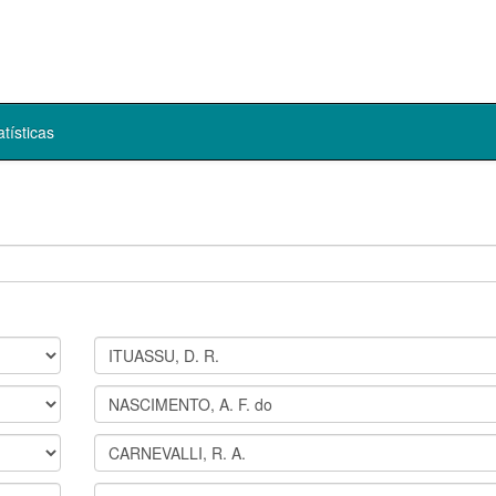
atísticas