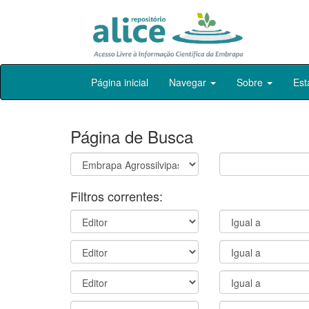
Skip
Página inicial
Navegar
Sobre
Est
navigation
Página de Busca
Filtros correntes: