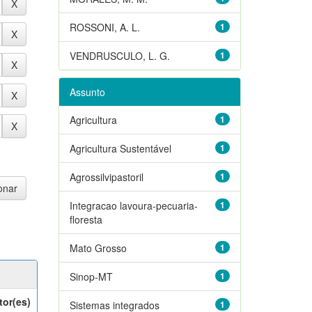
ROSSONI, A. L.
1
VENDRUSCULO, L. G.
1
Assunto
Agricultura
1
Agricultura Sustentável
1
Agrossilvipastoril
1
Integracao lavoura-pecuaria-
1
floresta
Mato Grosso
1
Sinop-MT
1
tor(es)
Sistemas integrados
1