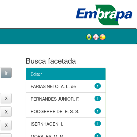
Busca facetada
Editor
FARIAS NETO, A. L. de
1
FERNANDES JUNIOR, F.
1
HOOGERHEIDE, E. S. S.
1
ISERNHAGEN, I.
1
MORALES, M. M.
1