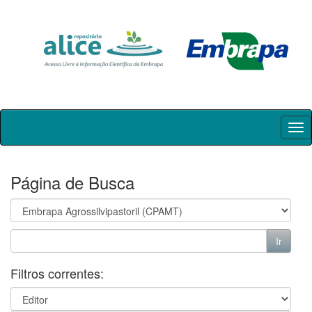
Skip
navigation
Página de Busca
Filtros correntes: