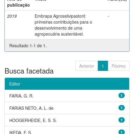
publicação
2019
Embrapa Agrossilvipastoril:
-
primeiras contribuições para o
desenvolvimento de uma
agropecuária sustentável.
Resultado 1-1 de 1.
Anterior
1
Póximo
Busca facetada
Editor
FARIA, G. R.
1
FARIAS NETO, A. L. de
1
HOOGERHEIDE, E. S. S.
1
IKEDA, F. S.
1