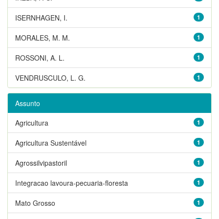
ISERNHAGEN, I.
1
MORALES, M. M.
1
ROSSONI, A. L.
1
VENDRUSCULO, L. G.
1
Assunto
Agricultura
1
Agricultura Sustentável
1
Agrossilvipastoril
1
Integracao lavoura-pecuaria-floresta
1
Mato Grosso
1