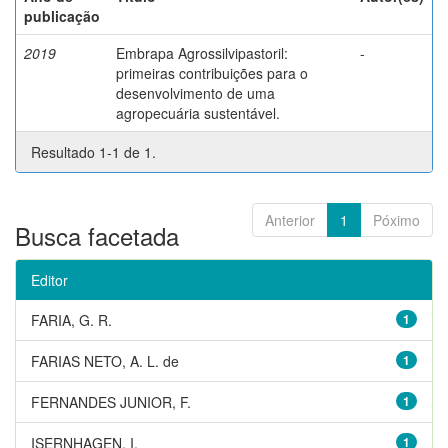
publicação
2019
Embrapa Agrossilvipastoril:
-
primeiras contribuições para o
desenvolvimento de uma
agropecuária sustentável.
Resultado 1-1 de 1.
Anterior
1
Póximo
Busca facetada
Editor
FARIA, G. R.
1
FARIAS NETO, A. L. de
1
FERNANDES JUNIOR, F.
1
ISERNHAGEN, I.
1