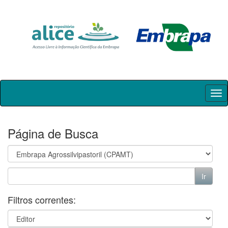
Skip
navigation
Página de Busca
Filtros correntes: