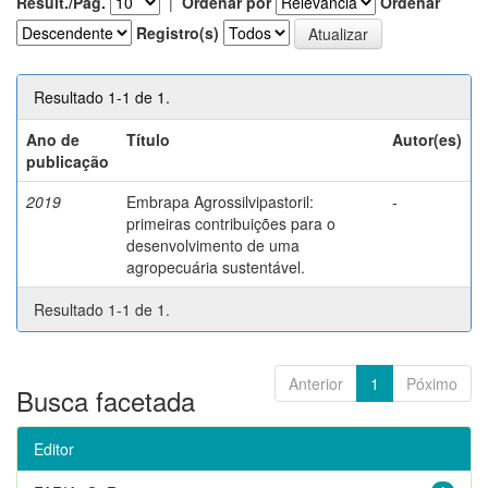
Result./Pág.
|
Ordenar por
Ordenar
Registro(s)
Resultado 1-1 de 1.
Ano de
Título
Autor(es)
publicação
2019
Embrapa Agrossilvipastoril:
-
primeiras contribuições para o
desenvolvimento de uma
agropecuária sustentável.
Resultado 1-1 de 1.
Anterior
1
Póximo
Busca facetada
Editor