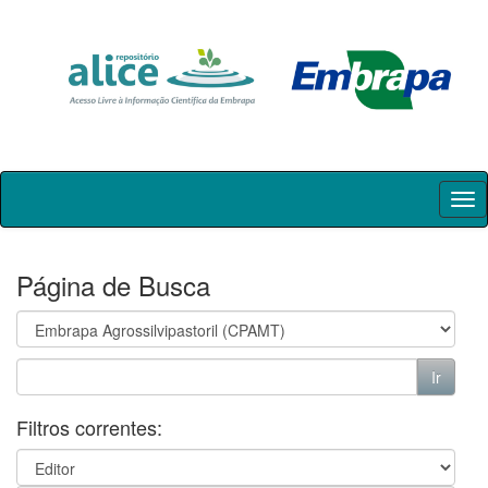
Skip
navigation
Página de Busca
Filtros correntes: