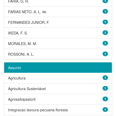
FARIA, G. R.
1
FARIAS NETO, A. L. de
1
FERNANDES JUNIOR, F.
1
IKEDA, F. S.
1
MORALES, M. M.
1
ROSSONI, A. L.
1
Assunto
Agricultura
1
Agricultura Sustentável
1
Agrossilvipastoril
1
Integracao lavoura-pecuaria-floresta
1