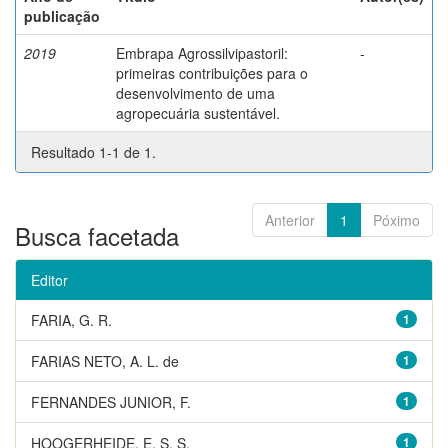
publicação
2019
Embrapa Agrossilvipastoril:
-
primeiras contribuições para o
desenvolvimento de uma
agropecuária sustentável.
Resultado 1-1 de 1.
Anterior
1
Póximo
Busca facetada
Editor
FARIA, G. R.
1
FARIAS NETO, A. L. de
1
FERNANDES JUNIOR, F.
1
HOOGERHEIDE, E. S. S.
1