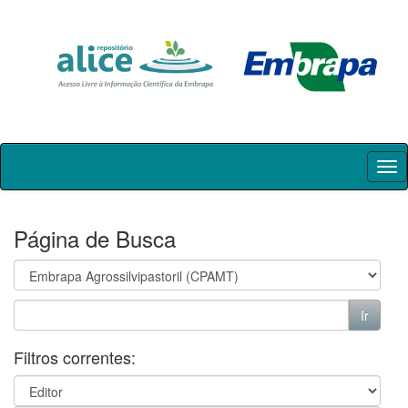
Skip
navigation
Página de Busca
Filtros correntes: