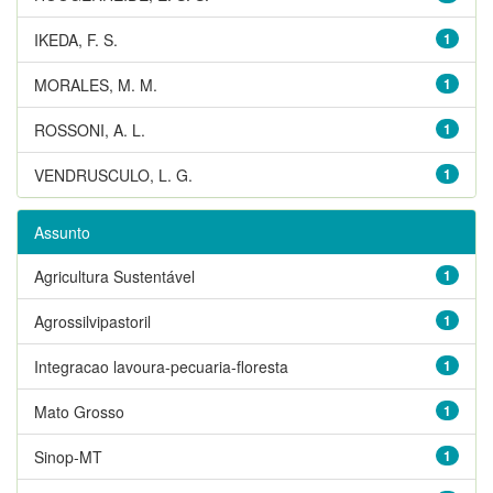
IKEDA, F. S.
1
MORALES, M. M.
1
ROSSONI, A. L.
1
VENDRUSCULO, L. G.
1
Assunto
Agricultura Sustentável
1
Agrossilvipastoril
1
Integracao lavoura-pecuaria-floresta
1
Mato Grosso
1
Sinop-MT
1