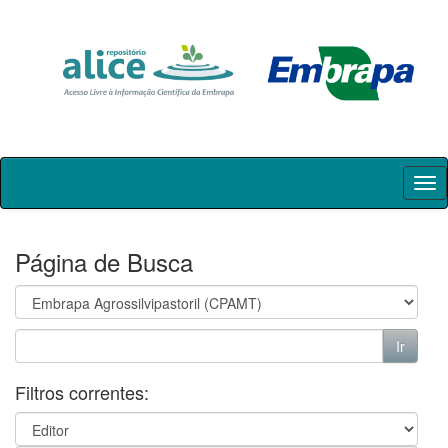
Skip
navigation
Página de Busca
Filtros correntes: