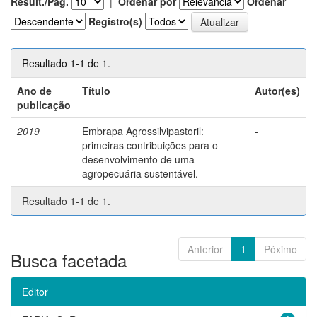
Result./Pág.
|
Ordenar por
Ordenar
Registro(s)
Resultado 1-1 de 1.
Ano de
Título
Autor(es)
publicação
2019
Embrapa Agrossilvipastoril:
-
primeiras contribuições para o
desenvolvimento de uma
agropecuária sustentável.
Resultado 1-1 de 1.
Anterior
1
Póximo
Busca facetada
Editor