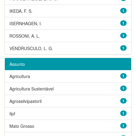
IKEDA, F. S.
1
ISERNHAGEN, I.
1
ROSSONI, A. L.
1
VENDRUSCULO, L. G.
1
Assunto
Agricultura
1
Agricultura Sustentável
1
Agrossilvipastoril
1
Ilpf
1
Mato Grosso
1