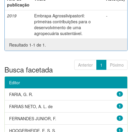
publicação
2019
Embrapa Agrossilvipastoril:
-
primeiras contribuições para o
desenvolvimento de uma
agropecuária sustentável.
Resultado 1-1 de 1.
Anterior
1
Póximo
Busca facetada
Editor
FARIA, G. R.
1
FARIAS NETO, A. L. de
1
FERNANDES JUNIOR, F.
1
HOOGERHEIDE, E. S. S.
1