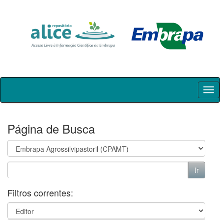
Skip
navigation
Página de Busca
Filtros correntes: