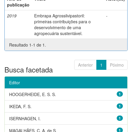
publicação
2019
Embrapa Agrossilvipastoril:
-
primeiras contribuições para o
desenvolvimento de uma
agropecuária sustentável.
Resultado 1-1 de 1.
Anterior
1
Póximo
Busca facetada
Editor
HOOGERHEIDE, E. S. S.
1
IKEDA, F. S.
1
ISERNHAGEN, I.
1
MAGALHÃES, C. A. de S.
1