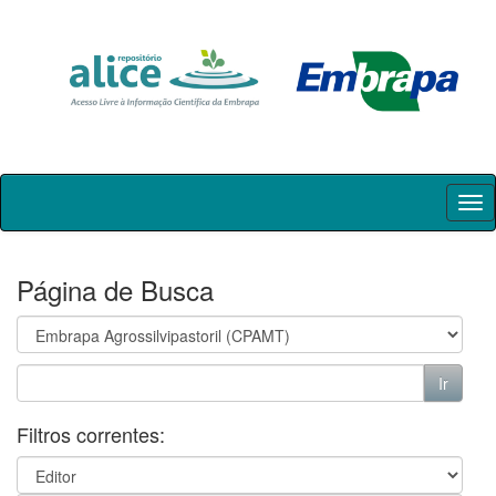
Skip
navigation
Página de Busca
Filtros correntes: