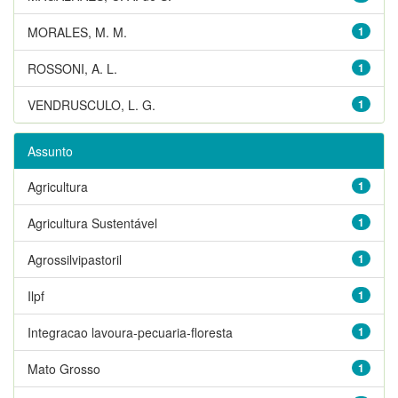
MORALES, M. M.
1
ROSSONI, A. L.
1
VENDRUSCULO, L. G.
1
Assunto
Agricultura
1
Agricultura Sustentável
1
Agrossilvipastoril
1
Ilpf
1
Integracao lavoura-pecuaria-floresta
1
Mato Grosso
1