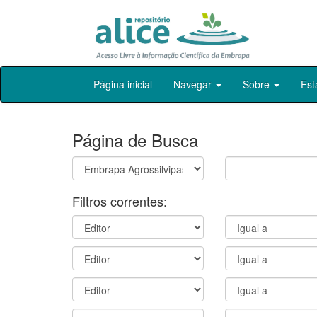
Skip
Página inicial
Navegar
Sobre
Est
navigation
Página de Busca
Filtros correntes: