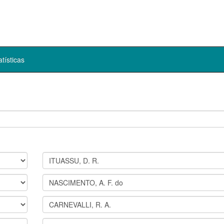
atísticas