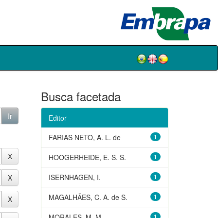
Busca facetada
Editor
FARIAS NETO, A. L. de
1
HOOGERHEIDE, E. S. S.
1
ISERNHAGEN, I.
1
MAGALHÃES, C. A. de S.
1
MORALES, M. M.
1