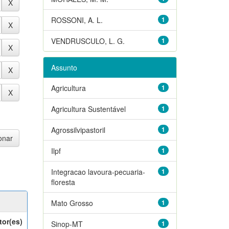
ROSSONI, A. L.
1
VENDRUSCULO, L. G.
1
Assunto
Agricultura
1
Agricultura Sustentável
1
Agrossilvipastoril
1
Ilpf
1
Integracao lavoura-pecuaria-
1
floresta
Mato Grosso
1
tor(es)
Sinop-MT
1