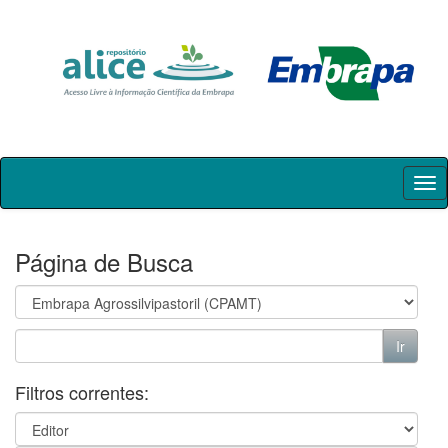
Skip
navigation
Página de Busca
Filtros correntes: