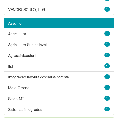
VENDRUSCULO, L. G.
1
Assunto
Agricultura
1
Agricultura Sustentável
1
Agrossilvipastoril
1
Ilpf
1
Integracao lavoura-pecuaria-floresta
1
Mato Grosso
1
Sinop-MT
1
Sistemas integrados
1