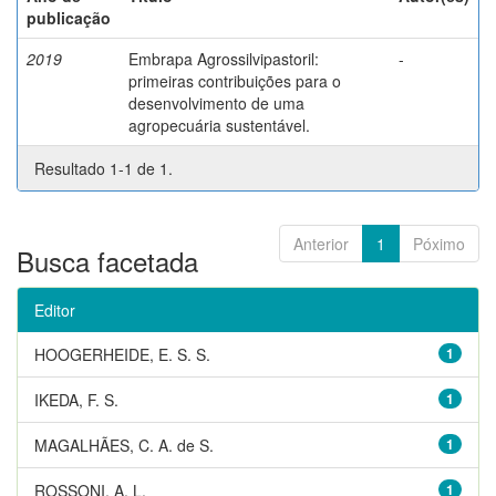
publicação
2019
Embrapa Agrossilvipastoril:
-
primeiras contribuições para o
desenvolvimento de uma
agropecuária sustentável.
Resultado 1-1 de 1.
Anterior
1
Póximo
Busca facetada
Editor
HOOGERHEIDE, E. S. S.
1
IKEDA, F. S.
1
MAGALHÃES, C. A. de S.
1
ROSSONI, A. L.
1