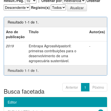
Result./Pág.
|
Ordenar por
Ordenar
Registro(s)
Resultado 1-1 de 1.
Ano de
Título
Autor(es)
publicação
2019
Embrapa Agrossilvipastoril:
-
primeiras contribuições para o
desenvolvimento de uma
agropecuária sustentável.
Resultado 1-1 de 1.
Anterior
1
Póximo
Busca facetada
Editor