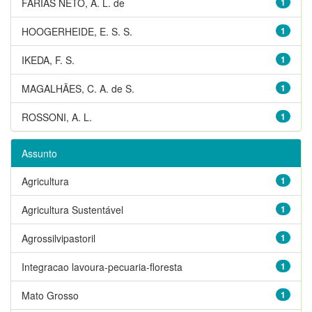
FARIAS NETO, A. L. de
1
HOOGERHEIDE, E. S. S.
1
IKEDA, F. S.
1
MAGALHÃES, C. A. de S.
1
ROSSONI, A. L.
1
Assunto
Agricultura
1
Agricultura Sustentável
1
Agrossilvipastoril
1
Integracao lavoura-pecuaria-floresta
1
Mato Grosso
1