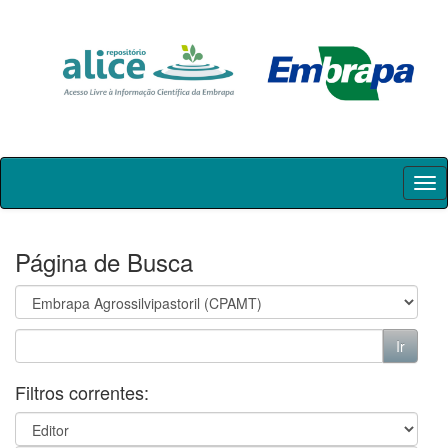
Skip
navigation
Página de Busca
Filtros correntes: