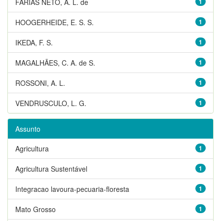
FARIAS NETO, A. L. de
1
HOOGERHEIDE, E. S. S.
1
IKEDA, F. S.
1
MAGALHÃES, C. A. de S.
1
ROSSONI, A. L.
1
VENDRUSCULO, L. G.
1
Assunto
Agricultura
1
Agricultura Sustentável
1
Integracao lavoura-pecuaria-floresta
1
Mato Grosso
1