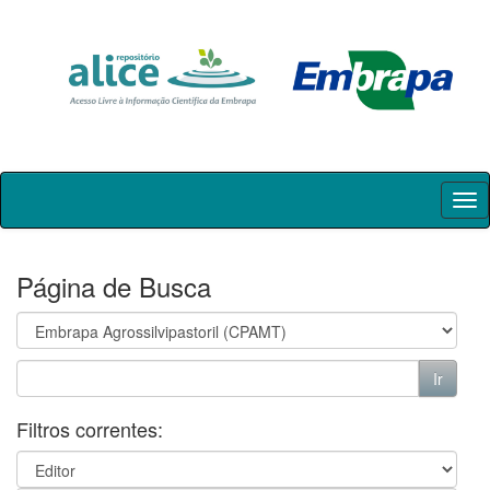
Skip
navigation
Página de Busca
Filtros correntes: