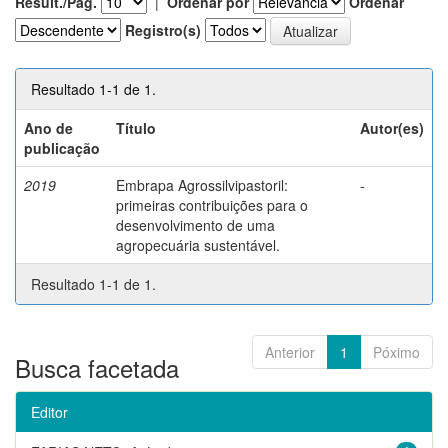
Result./Pág.
|
Ordenar por
Ordenar
Registro(s)
Resultado 1-1 de 1.
Ano de
Título
Autor(es)
publicação
2019
Embrapa Agrossilvipastoril:
-
primeiras contribuições para o
desenvolvimento de uma
agropecuária sustentável.
Resultado 1-1 de 1.
Anterior
1
Póximo
Busca facetada
Editor