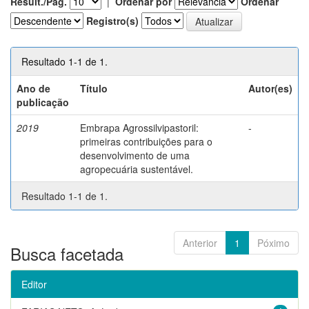
Result./Pág.
|
Ordenar por
Ordenar
Registro(s)
Resultado 1-1 de 1.
Ano de
Título
Autor(es)
publicação
2019
Embrapa Agrossilvipastoril:
-
primeiras contribuições para o
desenvolvimento de uma
agropecuária sustentável.
Resultado 1-1 de 1.
Anterior
1
Póximo
Busca facetada
Editor