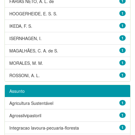
FARIAS NETO, A. L. de
1
HOOGERHEIDE, E. S. S.
1
IKEDA, F. S.
1
ISERNHAGEN, I.
1
MAGALHÃES, C. A. de S.
1
MORALES, M. M.
1
ROSSONI, A. L.
1
Assunto
Agricultura Sustentável
1
Agrossilvipastoril
1
Integracao lavoura-pecuaria-floresta
1