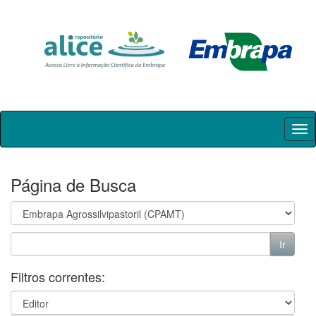
Skip
navigation
Página de Busca
Filtros correntes: