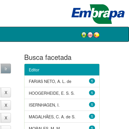
Busca facetada
Editor
FARIAS NETO, A. L. de
1
HOOGERHEIDE, E. S. S.
1
ISERNHAGEN, I.
1
MAGALHÃES, C. A. de S.
1
MORALES, M. M.
1