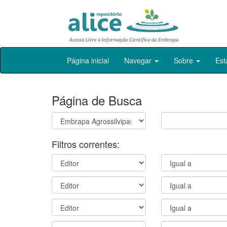
Skip
Página inicial
Navegar
Sobre
Est
navigation
Página de Busca
Filtros correntes: