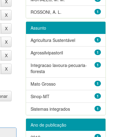
ROSSONI, A. L.
1
Assunto
Agricultura Sustentável
1
Agrossilvipastoril
1
Integracao lavoura-pecuaria-
1
floresta
Mato Grosso
1
Sinop-MT
1
Sistemas integrados
1
Ano de publicação
2019
1